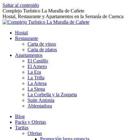
Saltar al contenido
Complejo Turístico La Muralla de Cañete
Hostal, Restaurante y Apartamentos en la Serranía de Cuenca
Hostal
Restaurante
Carta de vinos
Carta de platos
Apartamentos
El Castillo
El Arnero
La Era
La Trilla
La Artesa
La Siega
La Corbella y la Zoqueta
Suite Antonia
Ablentadora
Blog
Packs y Ofertas
Tarifas
Ofertas
Promoción larga estancia