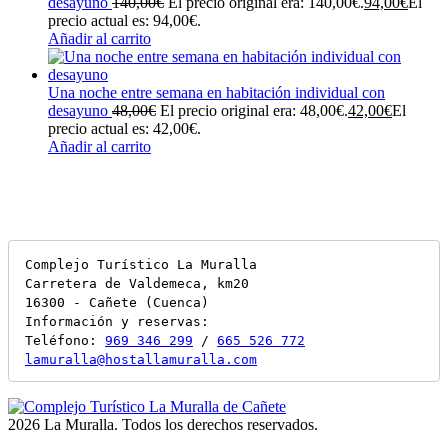
desayuno
140,00
€
El precio original era: 140,00€.
94,00
€
El
precio actual es: 94,00€.
Añadir al carrito
Una noche entre semana en habitación individual con
desayuno
48,00
€
El precio original era: 48,00€.
42,00
€
El
precio actual es: 42,00€.
Añadir al carrito
Complejo Turístico La Muralla

Carretera de Valdemeca, km20

16300 - Cañete (Cuenca)

Información y reservas:

Teléfono: 
969 346 299
 / 
665 526 772
lamuralla@hostallamuralla.com
2026 La Muralla. Todos los derechos reservados.