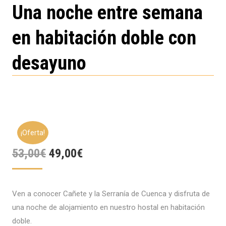
Una noche entre semana
en habitación doble con
desayuno
¡Oferta!
El
El
53,00
€
49,00
€
precio
precio
original
actual
Ven a conocer Cañete y la Serranía de Cuenca y disfruta de
era:
es:
una noche de alojamiento en nuestro hostal en habitación
53,00€.
49,00€.
doble.