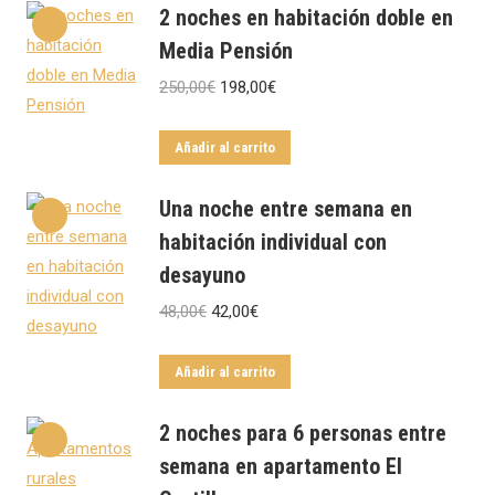
2 noches en habitación doble en
Media Pensión
El
El
250,00
€
198,00
€
precio
precio
original
actual
Añadir al carrito
era:
es:
Una noche entre semana en
250,00€.
198,00€.
habitación individual con
desayuno
El
El
48,00
€
42,00
€
precio
precio
original
actual
Añadir al carrito
era:
es:
2 noches para 6 personas entre
48,00€.
42,00€.
semana en apartamento El