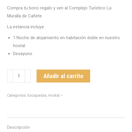
Compra tu bono regalo y ven al Complejo Turístico La
Muralla de Cañete.
La estancia incluye:
1 Noche de alojamiento en habitación doble en nuestro
hostal.
Desayuno.
Una
Añadir al carrito
noche
entre
Categorías:
Escapadas
,
Hostal
semana
en
habitación
doble
Descripción
con