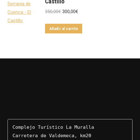
Castillo
El
El
350,00
€
300,00
€
precio
precio
original
actual
Añadir al carrito
era:
es:
350,00€.
300,00€.
Complejo Turístico La Muralla

Carretera de Valdemeca, km20
