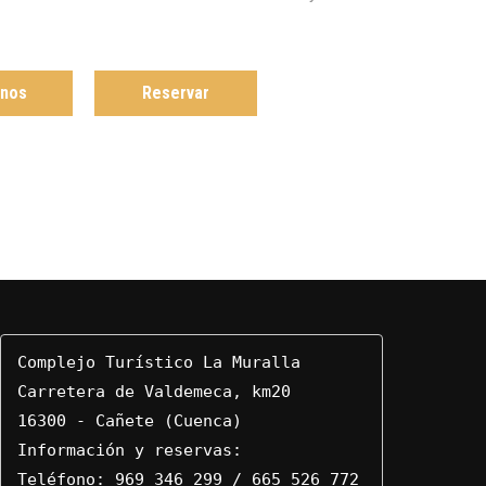
anos
Reservar
Complejo Turístico La Muralla

Carretera de Valdemeca, km20

16300 - Cañete (Cuenca)

Información y reservas:

Teléfono: 
969 346 299
 / 
665 526 772